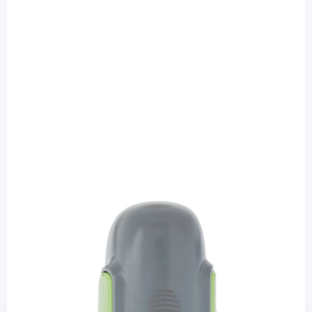
Medtronic
One-Press Serter für Guardian 3 und 4
CGM-Sensoren MMT-7512W / 1 Stück
Diashop.de Kat.-Nr.
114344
Lieferzeit 3-7 Werktage
Mehr über das Produkt