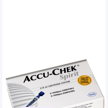
Accu-Chek
Accu-Chek 3,15 ml Ampullen System -
Insulin-Reservoir / 5 Stück
PZN: 02730263 / Diashop.de Kat.-Nr.
110552
sofort verfügbar
Lieferzeit 1-3 Werktage
Mehr über das Produkt