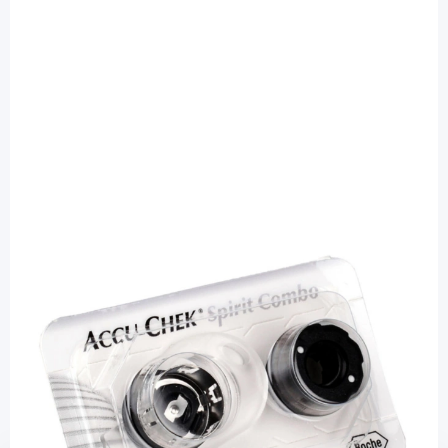
Accu-Chek
Accu-Chek Service-Pack klein - für Accu-
Chek Combo / 1 Set
PZN: 07108870 / Diashop.de Kat.-Nr.
110283
sofort verfügbar
Lieferzeit 1-3 Werktage
Mehr über das Produkt