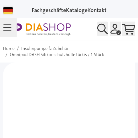
Direkt zum Inhalt
Fachgeschäfte
Kataloge
Kontakt
Home
/
Insulinpumpe & Zubehör
/
Omnipod DASH Silikonschutzhülle türkis / 1 Stück