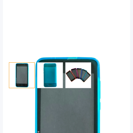
View larger image
View larger image
View larger image
OmniPod
Omnipod DASH Silikonschutzhülle
türkis / 1 Stück
Diashop.de Kat.-Nr.
114291
sofort verfügbar