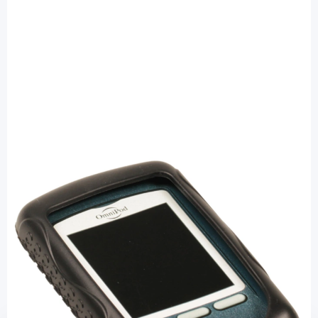
OmniPod
Silikonschutzhülle schwarz - für
Omnipod PDM / 1 Stück
Diashop.de Kat.-Nr.
113082
sofort verfügbar
Lieferzeit 1-3 Werktage
Mehr über das Produkt