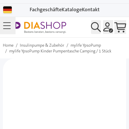
Direkt zum Inhalt
Fachgeschäfte
Kataloge
Kontakt
Home
/
Insulinpumpe & Zubehör
/
mylife YpsoPump
/
mylife YpsoPump Kinder Pumpentasche Camping / 1 Stück