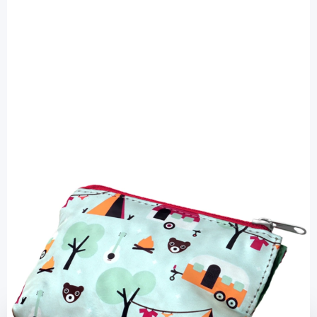
myLife
mylife YpsoPump Kinder Pumpentasche
Camping / 1 Stück
PZN: 16324905 / Diashop.de Kat.-Nr.
114221
Lieferzeit 3-7 Werktage
Mehr über das Produkt