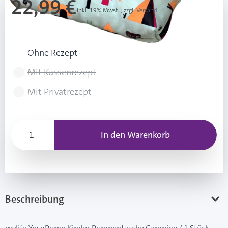
22,99 €
Inkl. 19% Mwst.
,
zzgl.
Versand
Rezeptart wählen
Ohne Rezept
Mit Kassenrezept
Mit Privatrezept
In den Warenkorb
Beschreibung