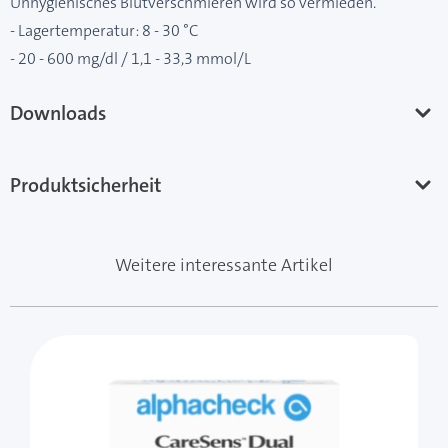
Unhygienisches Blutverschmieren wird so vermieden.
- Lagertemperatur: 8 - 30 °C
- 20 - 600 mg/dl / 1,1 - 33,3 mmol/L
Downloads
Produktsicherheit
Weitere interessante Artikel
Mit der Tabulatortaste können Sie durch die Elemente 
Clicken, um das Karussell zu überspringen
Clicken, um zur Karussell-Navigation zu gelangen