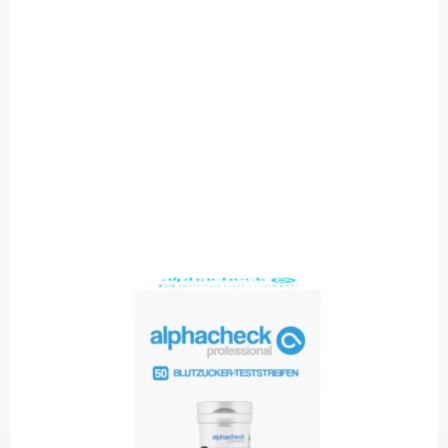
alphacheck
alphacheck professional
Blutzuckerteststreifen / 50 Stück
PZN: 09208529 / Diashop.de Kat.-Nr.
111475
sofort verfügbar
Lieferzeit 1-3 Werktage
Mehr über das Produkt