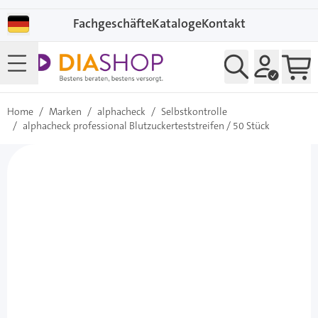
Direkt zum Inhalt
Fachgeschäfte
Kataloge
Kontakt
Home
/
Marken
/
alphacheck
/
Selbstkontrolle
/
alphacheck professional Blutzuckerteststreifen / 50 Stück