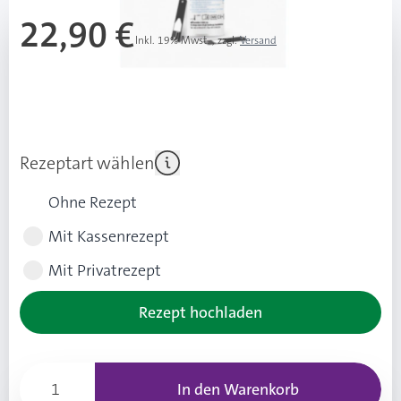
22,90 €
Inkl. 19% Mwst.
,
zzgl.
Versand
UVP: 28,40 € (5,50 € Ersparnis ggü. UVP)
Ab 3 Stk.
21,90 €
(1,00 € Ersparnis pro Stk.)
Rezeptart wählen
Ohne Rezept
Mit Kassenrezept
Mit Privatrezept
Rezept hochladen
In den Warenkorb