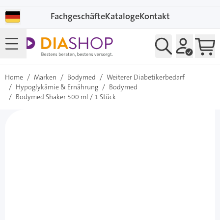
Direkt zum Inhalt
Fachgeschäfte
Kataloge
Kontakt
Home
/
Marken
/
Bodymed
/
Weiterer Diabetikerbedarf
/
Hypoglykämie & Ernährung
/
Bodymed
/
Bodymed Shaker 500 ml / 1 Stück