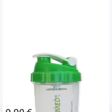
Bodymed
Bodymed Shaker 500 ml / 1 Stück
Diashop.de Kat.-Nr.
111847
Lieferzeit 3-7 Werktage
Mehr über das Produkt