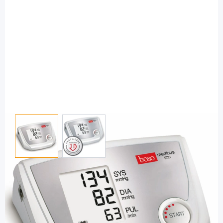
View larger image
View larger image
boso
boso medicus uno - für den Oberarm / 1
Stück
PZN: 02227831 / Diashop.de Kat.-Nr.
110211