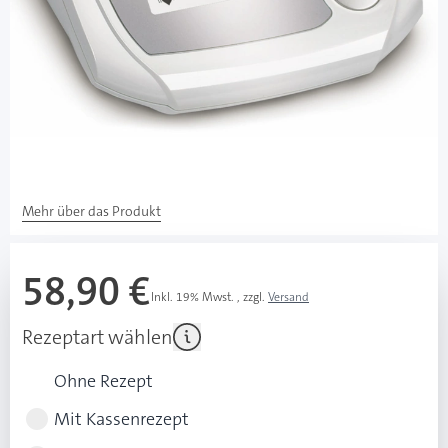
sofort verfügbar
Lieferzeit 1-3 Werktage
Besonderheiten
Arrhythmie-Erkennung - zeigt
Herzrhythmusstörungen an
Intelligente Aufpumpautomatik
Mehr über das Produkt
58,90 €
Inkl. 19% Mwst.
,
zzgl.
Versand
Rezeptart wählen
Ohne Rezept
Mit Kassenrezept