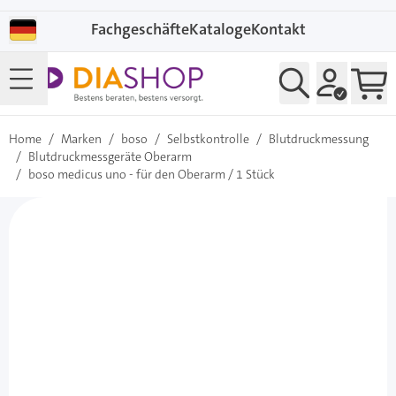
Direkt zum Inhalt
Fachgeschäfte
Kataloge
Kontakt
Home
/
Marken
/
boso
/
Selbstkontrolle
/
Blutdruckmessung
/
Blutdruckmessgeräte Oberarm
/
boso medicus uno - für den Oberarm / 1 Stück