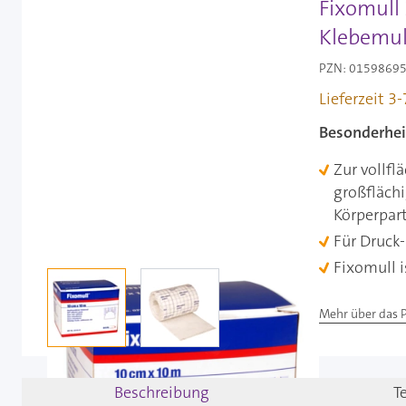
Fixomull 
Klebemull
PZN: 01598695 
Lieferzeit 3
Besonderhei
Zur vollfl
großfläch
Körperpart
Für Druck
Fixomull is
View larger image
View larger image
Mehr über das 
Beschreibung
T