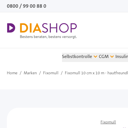
Direkt zum Inhalt
0800 / 99 00 88 0
Selbstkontrolle
CGM
Insuli
Home
/
Marken
/
Fixomull
/
Fixomull 10 cm x 10 m - hautfreundl
Fixomull