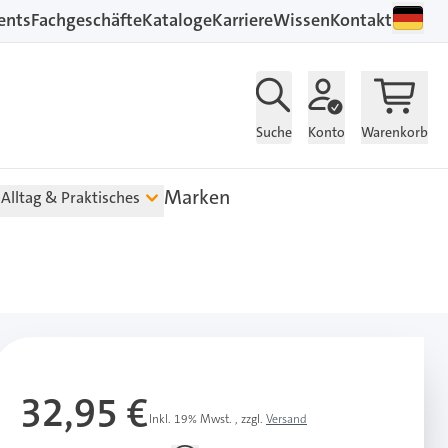
ents
Fachgeschäfte
Kataloge
Karriere
Wissen
Kontakt
Suche
Konto
Warenkorb
Marken
Alltag & Praktisches
32,95 €
Inkl. 19% Mwst.
,
zzgl.
Versand