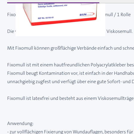
Fixomull 10 cm x 10 m - hautfreundlicher Klebemull / 1 Rolle
Die vollflächige Verbandfixierung aus zugfestem Viskosemull.
Mit Fixomull können großflächige Verbände einfach und schnel
Fixomull ist mit einem hautfreundlichen Polyacrylatkleber bes
Fixomull beugt Kontamination vor, ist einfach in der Handhab
unnachgiebig zugfest und verfügt über eine gute Sofort- und 
Fixomull ist latexfrei und besteht aus einem Viskosemullträger
Anwendung:
- zur vollflächigen Fixierung von Wundauflagen, besonders fü