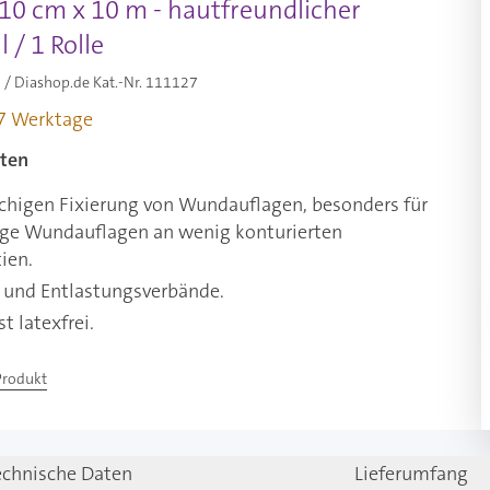
10 cm x 10 m - hautfreundlicher
 / 1 Rolle
/ Diashop.de Kat.-Nr.
111127
-7 Werktage
ten
ächigen Fixierung von Wundauflagen, besonders für
ige Wundauflagen an wenig konturierten
ien.
- und Entlastungsverbände.
t latexfrei.
Produkt
echnische Daten
Lieferumfang