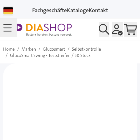
Direkt zum Inhalt
Fachgeschäfte
Kataloge
Kontakt
Home
/
Marken
/
Glucosmart
/
Selbstkontrolle
/
GlucoSmart Swing - Teststreifen / 50 Stück