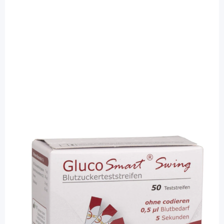
Glucosmart
GlucoSmart Swing - Teststreifen / 50
Stück
PZN: 00112265 / Diashop.de Kat.-Nr.
110764
sofort verfügbar
Lieferzeit 1-3 Werktage
Besonderheiten
k. A.