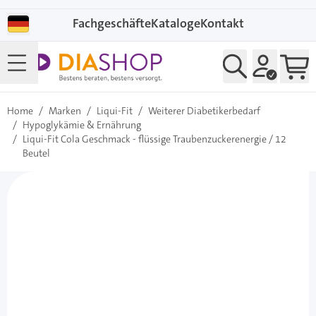
Direkt zum Inhalt
Fachgeschäfte
Kataloge
Kontakt
Home
/
Marken
/
Liqui-Fit
/
Weiterer Diabetikerbedarf
/
Hypoglykämie & Ernährung
/
Liqui-Fit Cola Geschmack - flüssige Traubenzuckerenergie / 12
Beutel