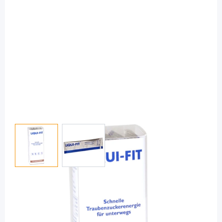
View larger image
View larger image
Liqui-Fit
Liqui-Fit Cola Geschmack - flüssige
Traubenzuckerenergie / 12 Beutel