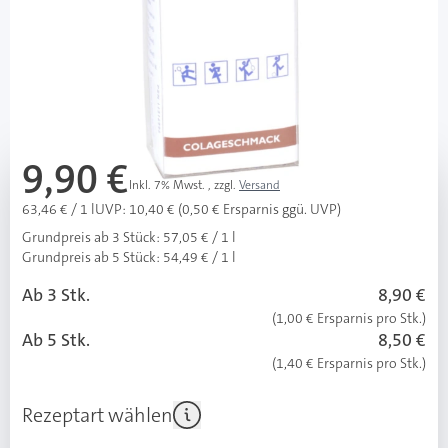
PZN: 11216996 / Diashop.de Kat.-Nr.
111678
sofort verfügbar
Lieferzeit 1-3 Werktage
Mehr über das Produkt
9,90 €
Inkl. 7% Mwst.
,
zzgl.
Versand
63,46 € / 1 l
UVP: 10,40 € (0,50 € Ersparnis ggü. UVP)
Grundpreis ab 3 Stück:
57,05 € / 1 l
Grundpreis ab 5 Stück:
54,49 € / 1 l
Ab 3 Stk.
8,90 €
(1,00 € Ersparnis pro Stk.)
Ab 5 Stk.
8,50 €
(1,40 € Ersparnis pro Stk.)
Rezeptart wählen