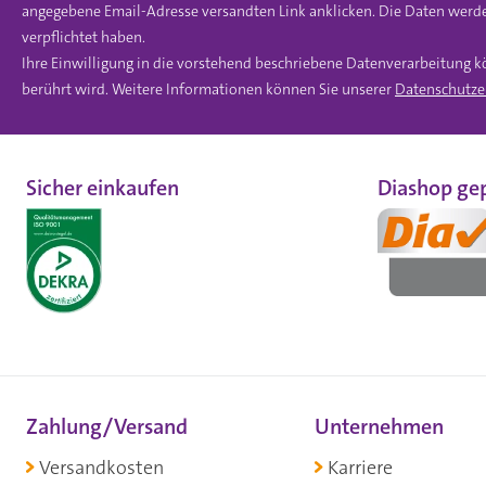
angegebene Email-Adresse versandten Link anklicken. Die Daten werde
verpflichtet haben.
Ihre Einwilligung in die vorstehend beschriebene Datenverarbeitung k
berührt wird. Weitere Informationen können Sie unserer
Datenschutze
Sicher einkaufen
Diashop gep
Zahlung/Versand
Unternehmen
Versandkosten
Karriere