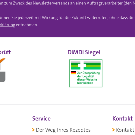
n zum Zweck des Newsletterversands an einen Auftragsverarbeiter (den N
önnen Sie jederzeit mit Wirkung für die Zukunft widerrufen, ohne dass di
rklärung
entnehmen.
rüft
DIMDI Siegel
Service
Kontakt
Der Weg Ihres Rezeptes
Kontakt