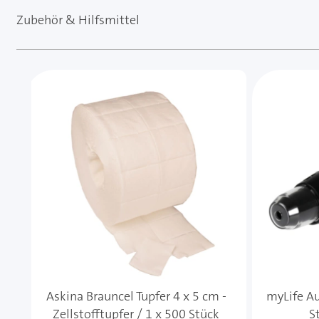
Zubehör & Hilfsmittel
Mit der Tabulatortaste können Sie durch die Element
Clicken, um das Karussell zu überspringen
Askina Brauncel Tupfer 4 x 5 cm -
myLife Au
Zellstofftupfer / 1 x 500 Stück
S