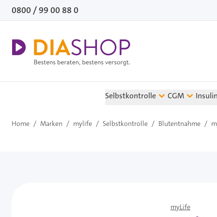
Direkt zum Inhalt
0800 / 99 00 88 0
Selbstkontrolle
CGM
Insuli
Home
/
Marken
/
mylife
/
Selbstkontrolle
/
Blutentnahme
/
m
myLife