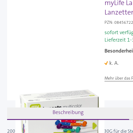
myLife La
Lanzetten
PZN: 08456722 
sofort verfü
Lieferzeit 1
Besonderhei
k. A.
Mehr über das 
Beschreibung
200 sterile Lanzetten myLife Lancets multicolor 30G für die St