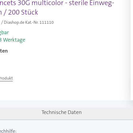
ncets 30G multicolor - sterile Einweg-
 / 200 Stück
/ Diashop.de Kat.-Nr.
111110
gbar
-3 Werktage
ten
Produkt
Technische Daten
echhilfe: