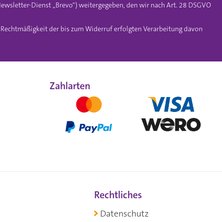
ewsletter-Dienst „Brevo“) weitergegeben, den wir nach Art. 28 DSGVO
e Rechtmäßigkeit der bis zum Widerruf erfolgten Verarbeitung davon
Zahlarten
Rechtliches
Datenschutz