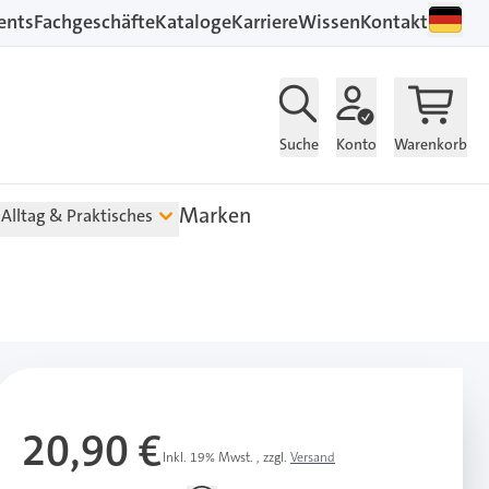
ents
Fachgeschäfte
Kataloge
Karriere
Wissen
Kontakt
Suche
Konto
Warenkorb
Marken
Alltag & Praktisches
20,90 €
Inkl. 19% Mwst.
,
zzgl.
Versand