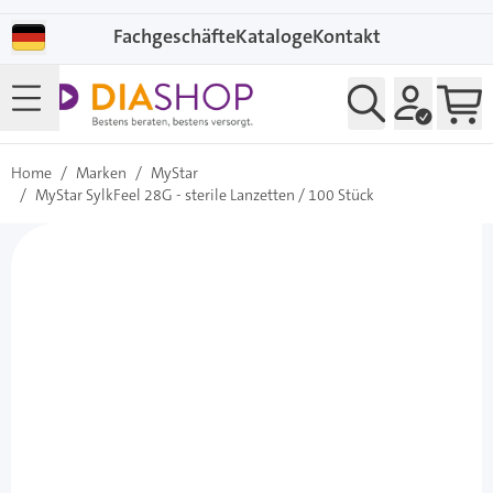
Direkt zum Inhalt
Fachgeschäfte
Kataloge
Kontakt
Home
/
Marken
/
MyStar
/
MyStar SylkFeel 28G - sterile Lanzetten / 100 Stück