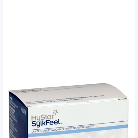
MyStar
MyStar SylkFeel 28G - sterile Lanzetten /
100 Stück
PZN: 00950865 / Diashop.de Kat.-Nr.
111418
sofort verfügbar
Lieferzeit 1-3 Werktage
Besonderheiten
mit praktischer Schutzkappe