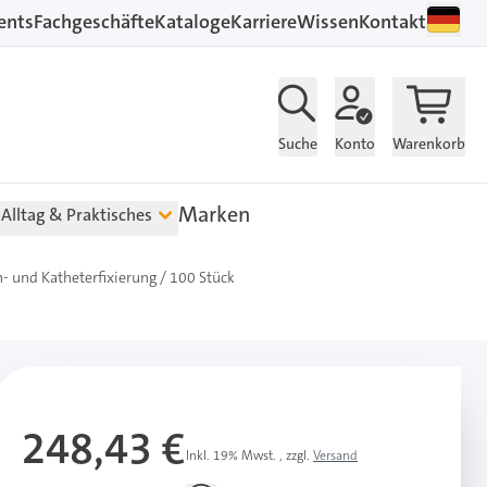
ents
Fachgeschäfte
Kataloge
Karriere
Wissen
Kontakt
Suche
Konto
Warenkorb
Marken
Alltag & Praktisches
- und Katheterfixierung / 100 Stück
248,43 €
Inkl. 19% Mwst.
,
zzgl.
Versand