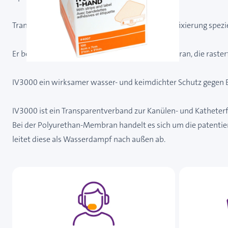
Transparentverband zur Kanülen- und Katheterfixierung spezie
Er besteht aus einer dünnen Polyurethan-Membran, die rasterf
IV3000 ein wirksamer wasser- und keimdichter Schutz gegen Ein
IV3000 ist ein Transparentverband zur Kanülen- und Katheterf
Bei der Polyurethan-Membran handelt es sich um die patentierte
leitet diese als Wasserdampf nach außen ab.