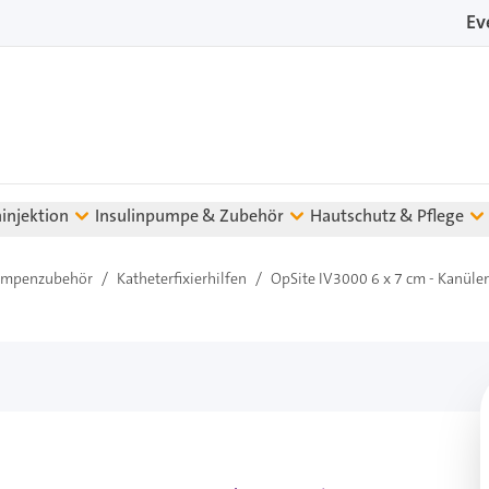
Ev
ninjektion
Insulinpumpe & Zubehör
Hautschutz & Pflege
umpenzubehör
/
Katheterfixierhilfen
/
OpSite IV3000 6 x 7 cm - Kanülen