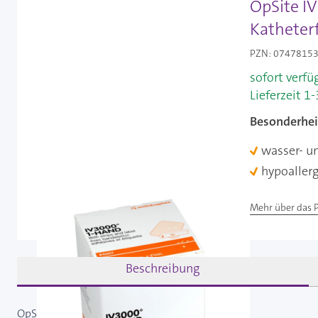
OpSite I
Katheterf
PZN: 07478153 
sofort verfü
Lieferzeit 1
Besonderhei
wasser- u
hypoaller
Mehr über das 
Beschreibung
OpSite IV3000 6 x 7 cm (100x)