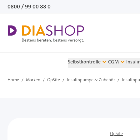
Direkt zum Inhalt
0800 / 99 00 88 0
Selbstkontrolle
CGM
Insuli
Home
/
Marken
/
OpSite
/
Insulinpumpe & Zubehör
/
Insulinp
OpSite