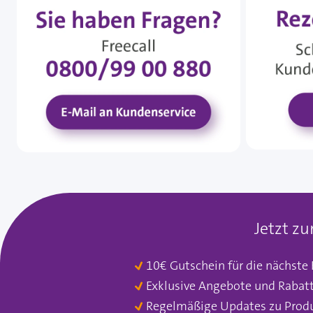
Jetzt z
10€ Gutschein für die nächste
Exklusive Angebote und Rabat
Regelmäßige Updates zu Prod