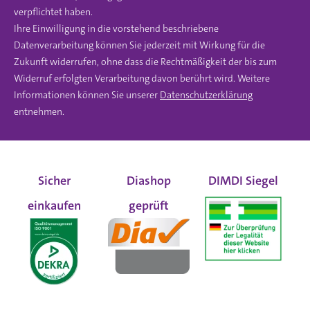
verpflichtet haben.
Ihre Einwilligung in die vorstehend beschriebene
Datenverarbeitung können Sie jederzeit mit Wirkung für die
Zukunft widerrufen, ohne dass die Rechtmäßigkeit der bis zum
Widerruf erfolgten Verarbeitung davon berührt wird. Weitere
Informationen können Sie unserer
Datenschutzerklärung
entnehmen.
Sicher
Diashop
DIMDI Siegel
einkaufen
geprüft