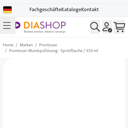
Direkt zum Inhalt
Fachgeschäfte
Kataloge
Kontakt
Home
/
Marken
/
Prontosan
/
Prontosan Wundspüllösung - Spritzflasche / 350 ml