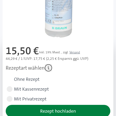
Konservierungsmittels zur Anwendung in der
Wundversorgung.
Speziell auch für Diabetiker geeignet.
Mehr über das Produkt
15,50 €
Inkl. 19% Mwst.
,
zzgl.
Versand
44,29 € / 1 l
UVP: 17,75 € (2,25 € Ersparnis ggü. UVP)
Rezeptart wählen
Ohne Rezept
Mit Kassenrezept
Mit Privatrezept
Rezept hochladen