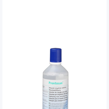
Prontosan
Prontosan Wundspüllösung -
Spritzflasche / 350 ml
PZN: 02850062 / Diashop.de Kat.-Nr.
110607
Lieferzeit 3-7 Werktage
Besonderheiten
Die positive Bewertunge durch die Expertengruppe
bestätigt die Eignung des für Prontosan gewählten