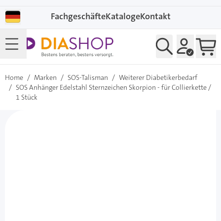
Direkt zum Inhalt
Fachgeschäfte
Kataloge
Kontakt
Home
/
Marken
/
SOS-Talisman
/
Weiterer Diabetikerbedarf
/
SOS Anhänger Edelstahl Sternzeichen Skorpion - für Collierkette /
1 Stück