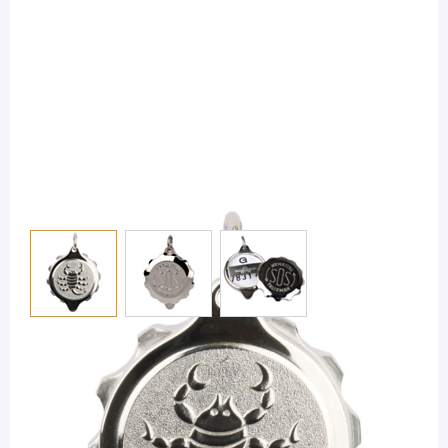
View larger image
View larger image
View larger image
SOS-Talisman
SOS Anhänger Edelstahl Sternzeichen
Skorpion - für Collierkette / 1 Stück
Diashop.de Kat.-Nr.
110368