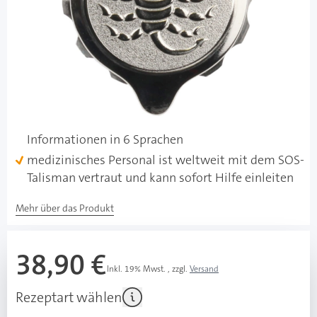
sofort verfügbar
Lieferzeit 1-3 Werktage
Besonderheiten
m. Sternzeichen Skorpion
Kapsel mit zwei ineinander verschraubbaren Teilen
darin: Notfallpass mit den wichtigsten
Informationen in 6 Sprachen
medizinisches Personal ist weltweit mit dem SOS-
Talisman vertraut und kann sofort Hilfe einleiten
Mehr über das Produkt
38,90 €
Inkl. 19% Mwst.
,
zzgl.
Versand
Rezeptart wählen