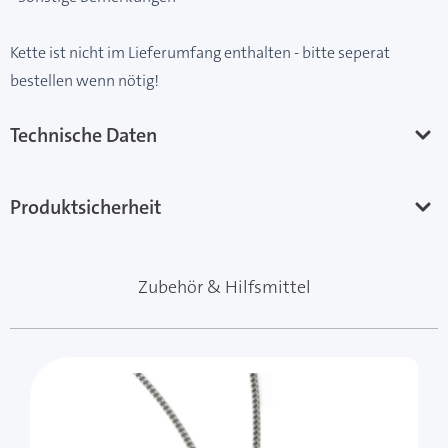
Kette ist nicht im Lieferumfang enthalten - bitte seperat
bestellen wenn nötig!
Technische Daten
Produktsicherheit
Zubehör & Hilfsmittel
Mit der Tabulatortaste können Sie durch die Elemente 
Clicken, um das Karussell zu überspringen
Clicken, um zur Karussell-Navigation zu gelangen