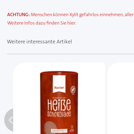
ACHTUNG:
Menschen können Xylit gefahrlos einnehmen, allerdi
Weitere Infos dazu finden Sie
hier.
Weitere interessante Artikel
Mit der Tabulatortaste können Sie durch die Element
Clicken, um das Karussell zu überspringen
Clicken, um zur Karussell-Navigation zu gelangen