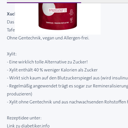
Xucker Premium mit Xylit - Süßungsmittel
Das Original aus Finnland!
Tafelsüße auf der Grundlage von Xylit
Ohne Gentechnik, vegan und Allergen-frei.
Xylit:
- Eine wirklich tolle Alternative zu Zucker!
- Xylit enthält 40 % weniger Kalorien als Zucker
- Wirkt sich kaum auf den Blutzuckerspiegel aus (wird insuli
- Regelmäßig angewendet trägt es sogar zur Remineralisierung
produzieren)
- Xylit ohne Gentechnik und aus nachwachsenden Rohstoffen h
Rezeptidee unter:
Link zu diabetiker.info