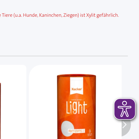
re (u.a. Hunde, Kaninchen, Ziegen) ist Xylit gefährlich.
 das Karussell überspringen oder direkt zur Karussellnavi