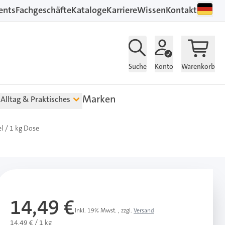
ents
Fachgeschäfte
Kataloge
Karriere
Wissen
Kontakt
Suche
Konto
Warenkorb
Marken
Alltag & Praktisches
l / 1 kg Dose
14,49 €
Inkl. 19% Mwst.
,
zzgl.
Versand
14,49 € / 1 kg