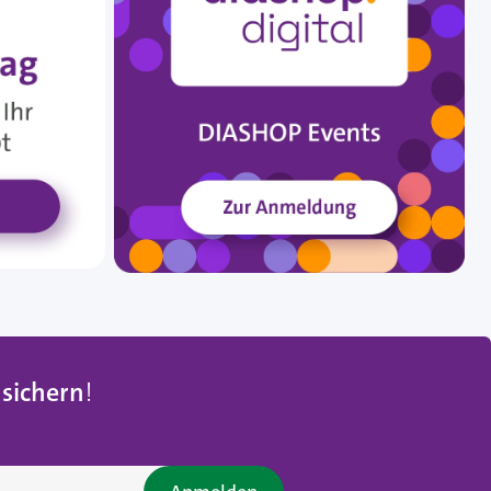
 sichern
!