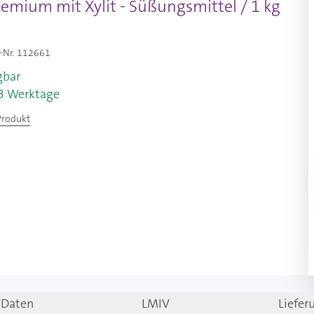
emium mit Xylit - Süßungsmittel / 1 kg
-Nr.
112661
gbar
-3 Werktage
Produkt
 Daten
LMIV
Liefe