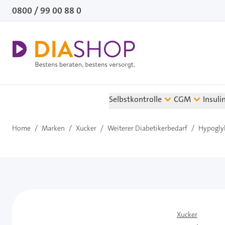
Direkt zum Inhalt
0800 / 99 00 88 0
Selbstkontrolle
CGM
Insuli
Home
/
Marken
/
Xucker
/
Weiterer Diabetikerbedarf
/
Hypogly
Xucker