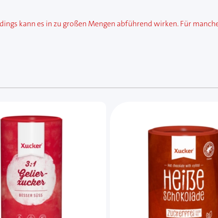
ngs kann es in zu großen Mengen abführend wirken. Für manche Tie
e des Karussells navigieren. Mit den Skip-Links können Sie