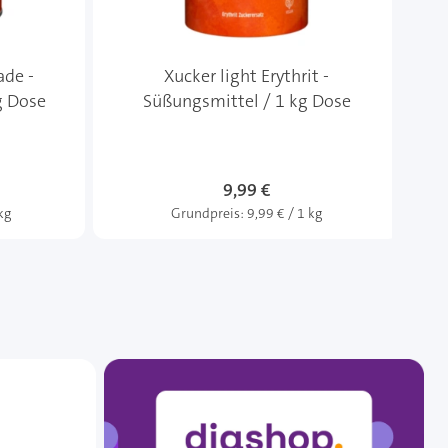
ade -
Xucker light Erythrit -
g Dose
Süßungsmittel / 1 kg Dose
w
9,99 €
kg
Grundpreis:
9,99 € / 1 kg