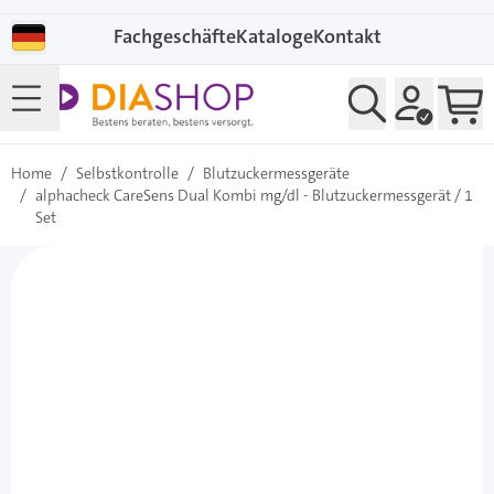
Direkt zum Inhalt
Fachgeschäfte
Kataloge
Kontakt
Home
/
Selbstkontrolle
/
Blutzuckermessgeräte
/
alphacheck CareSens Dual Kombi mg/dl - Blutzuckermessgerät / 1
Set