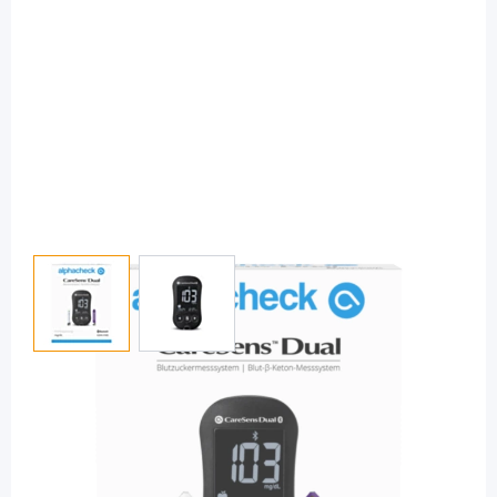
View larger image
View larger image
alphacheck
alphacheck CareSens Dual Kombi mg/dl
- Blutzuckermessgerät / 1 Set
PZN: 17306074 / Diashop.de Kat.-Nr.
115556