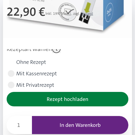
22,90 €
Inkl. 19% Mwst.
,
zzgl.
Versand
Ab 3 Stk.
21,90 €
(1,00 € Ersparnis pro Stk.)
Rezeptart wählen
Ohne Rezept
Mit Kassenrezept
Mit Privatrezept
Rezept hochladen
In den Warenkorb