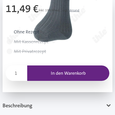
11,49 €
Inkl. 19% Mwst.
,
zzgl.
Versand
Rezeptart wählen
Ohne Rezept
Mit Kassenrezept
Mit Privatrezept
In den Warenkorb
Beschreibung