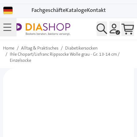
Direkt zum Inhalt
Fachgeschäfte
Kataloge
Kontakt
Home
/
Alltag & Praktisches
/
Diabetikersocken
/
Ihle Chopart/Lisfranc Rippsocke Wolle grau - Gr. 13-14 cm /
Einzelsocke