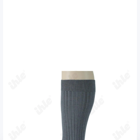
Ihle Strumpf
Ihle Chopart/Lisfranc Rippsocke Wolle
grau - Gr. 13-14 cm / Einzelsocke
Diashop.de Kat.-Nr.
114197
Lieferzeit bis zu 3 Wochen
Mehr über das Produkt