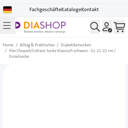
Direkt zum Inhalt
Fachgeschäfte
Kataloge
Kontakt
Home
/
Alltag & Praktisches
/
Diabetikersocken
/
Ihle Chopart/Lisfranc Socke klassisch schwarz - Gr. 21-22 cm /
Einzelsocke