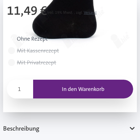
11,49 €
Inkl. 19% Mwst.
,
zzgl.
Versand
Rezeptart wählen
Ohne Rezept
Mit Kassenrezept
Mit Privatrezept
In den Warenkorb
Beschreibung