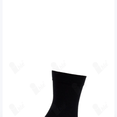
Ihle Strumpf
Ihle Chopart/Lisfranc Socke klassisch
schwarz - Gr. 21-22 cm / Einzelsocke
Diashop.de Kat.-Nr.
115581
Lieferzeit bis zu 3 Wochen
Mehr über das Produkt