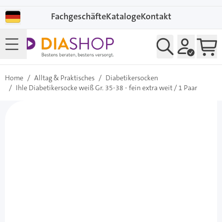
Direkt zum Inhalt
Fachgeschäfte
Kataloge
Kontakt
Home
/
Alltag & Praktisches
/
Diabetikersocken
/
Ihle Diabetikersocke weiß Gr. 35-38 - fein extra weit / 1 Paar