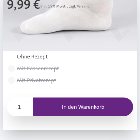
9,99 €
Inkl. 19% Mwst.
,
zzgl.
Versand
Ab 3 Stk.
9,49 €
(0,50 € Ersparnis pro Stk.)
Rezeptart wählen
Ohne Rezept
Mit Kassenrezept
Mit Privatrezept
In den Warenkorb