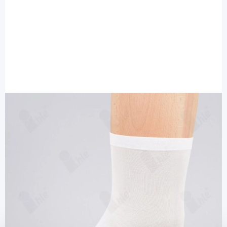
Ihle Strumpf
Ihle Diabetikersocke weiß Gr. 35-38 -
fein extra weit / 1 Paar
Diashop.de Kat.-Nr.
115612
Lieferzeit bis zu 3 Wochen
Mehr über das Produkt