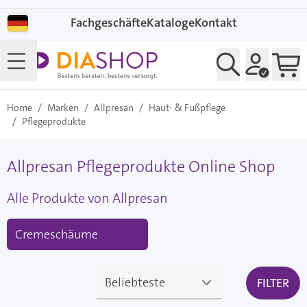
Direkt zum Inhalt
Fachgeschäfte
Kataloge
Kontakt
Home
/
Marken
/
Allpresan
/
Haut- & Fußpflege
/
Pflegeprodukte
Allpresan Pflegeprodukte Online Shop
Alle Produkte von Allpresan
Cremeschäume
FILTER