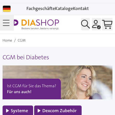
Direkt zum Inhalt
Fachgeschäfte
Kataloge
Kontakt
Home
/
CGM
CGM bei Diabetes
Systeme
Dexcom Zubehör