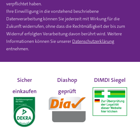
verpflichtet haben.
Ihre Einwilligung in die vorstehend beschriebene
Datenverarbeitung können Sie jederzeit mit Wirkung für die
Zukunft widerrufen, ohne dass die Rechtmäßigkeit der bis zum
Widerruf erfolgten Verarbeitung davon berührt wird. Weitere
Informationen können Sie unserer
Datenschutzerklärung
entnehmen.
Sicher
Diashop
DIMDI Siegel
einkaufen
geprüft