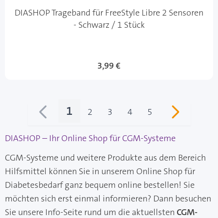
DIASHOP Trageband für FreeStyle Libre 2 Sensoren
- Schwarz / 1 Stück
Sonderangebot
3,99 €
1
2
3
4
5
Sie lesen gerade Seite
Seite
Seite
Seite
Seite
DIASHOP – Ihr Online Shop für CGM-Systeme
CGM-Systeme und weitere Produkte aus dem Bereich
Hilfsmittel können Sie in unserem Online Shop für
Diabetesbedarf ganz bequem online bestellen! Sie
möchten sich erst einmal informieren? Dann besuchen
Sie unsere Info-Seite rund um die aktuellsten
CGM-