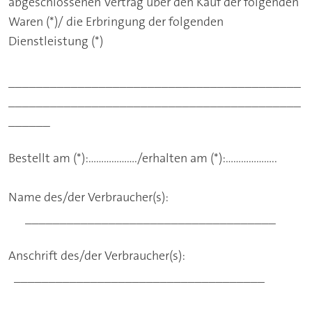
abgeschlossenen Vertrag über den Kauf der folgenden
Waren (*)/ die Erbringung der folgenden
Dienstleistung (*)
__________________________________________
__________________________________________
______
Bestellt am (*):………………./erhalten am (*):………………..
Name des/der Verbraucher(s):
____________________________________
Anschrift des/der Verbraucher(s):
____________________________________