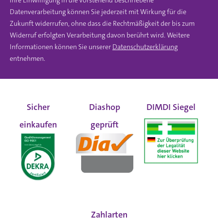
Ihre Einwilligung in die vorstehend beschriebene
Datenverarbeitung können Sie jederzeit mit Wirkung für die
Zukunft widerrufen, ohne dass die Rechtmäßigkeit der bis zum
Widerruf erfolgten Verarbeitung davon berührt wird. Weitere
Informationen können Sie unserer
Datenschutzerklärung
entnehmen.
Sicher
Diashop
DIMDI Siegel
einkaufen
geprüft
Zahlarten