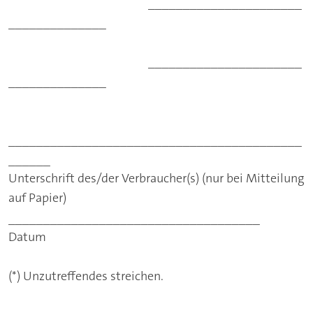
______________________
______________
______________________
______________
__________________________________________
______
Unterschrift des/der Verbraucher(s) (nur bei Mitteilung
auf Papier)
____________________________________
Datum
(*) Unzutreffendes streichen.