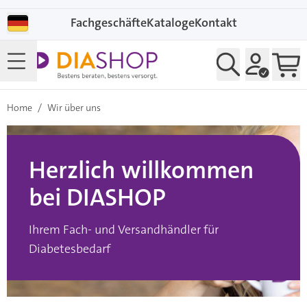
Direkt zum Inhalt
Fachgeschäfte
Kataloge
Kontakt
Home
/
Wir über uns
Herzlich willkommen
bei DIASHOP
Ihrem Fach- und Versandhändler für
Diabetesbedarf