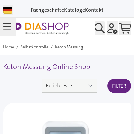
Direkt zum Inhalt
Fachgeschäfte
Kataloge
Kontakt
Home
/
Selbstkontrolle
/
Keton Messung
Keton Messung Online Shop
FILTER