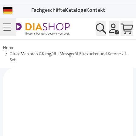
Direkt zum Inhalt
Fachgeschäfte
Kataloge
Kontakt
Home
/
GlucoMen areo GK mg/dl - Messgerät Blutzucker und Ketone / 1
Set