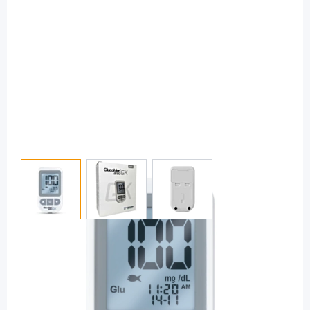
View larger image
View larger image
View larger image
GlucoMen
GlucoMen areo GK mg/dl - Messgerät
Blutzucker und Ketone / 1 Set
PZN: 18352366 / Diashop.de Kat.-Nr.
115272