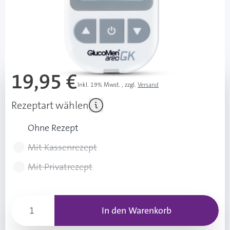
sofort verfügbar
Lieferzeit 1-3 Werktage
Mehr über das Produkt
19,95 €
Inkl. 19% Mwst.
,
zzgl.
Versand
Rezeptart wählen
Ohne Rezept
Mit Kassenrezept
Mit Privatrezept
In den Warenkorb