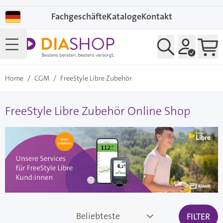
Direkt zum Inhalt
Fachgeschäfte
Kataloge
Kontakt
Home
/
CGM
/
FreeStyle Libre Zubehör
FreeStyle Libre Zubehör Online Shop
FILTER