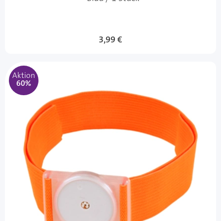
Sonderangebot
3,99 €
Aktion
60%