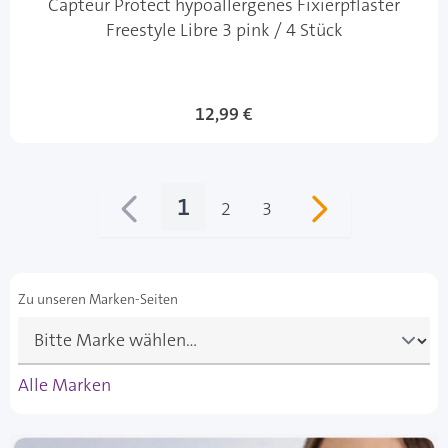
Capteur Protect hypoallergenes Fixierpflaster
Freestyle Libre 3 pink / 4 Stück
12,99 €
1
2
3
Sie lesen gerade Seite
Seite
Seite
Zu unseren Marken-Seiten
Alle Marken