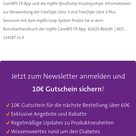
CamAPS FX App und die mylife YpsoPump Insulinpumpe. Informationen
zur Verwendung der FreeStyle Libre 3 und FreeStyle Libre 3 Plus
Sensoren mit dem mylife Loop System ﬁnden Sie in dem
Benutzerhandbuch der mylife CamAPS FX App. ©2025 Abbott. | ADC-
114187 v1.0
Jetzt zum Newsletter anmelden und
10€ Gutschein sichern
!
10€ Gutschein für die nächste Bestellung über 60€
Exklusive Angebote und Rabatte
Regelmäßige Updates zu Produktneuheiten
Wissenswertes rund um den Diabetes