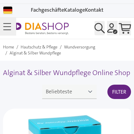
Direkt zum Inhalt
Fachgeschäfte
Kataloge
Kontakt
Home
/
Hautschutz & Pflege
/
Wundversorgung
/
Alginat & Silber Wundpflege
Alginat & Silber Wundpflege Online Shop
FILTER