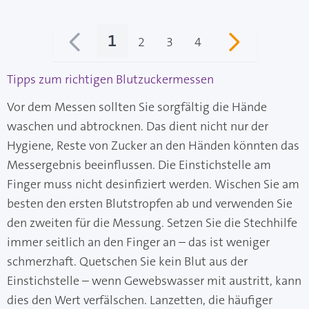
1
2
3
4
Sie lesen gerade Seite
Seite
Seite
Seite
Tipps zum richtigen Blutzuckermessen
Vor dem Messen sollten Sie sorgfältig die Hände
waschen und abtrocknen. Das dient nicht nur der
Hygiene, Reste von Zucker an den Händen könnten das
Messergebnis beeinflussen. Die Einstichstelle am
Finger muss nicht desinfiziert werden. Wischen Sie am
besten den ersten Blutstropfen ab und verwenden Sie
den zweiten für die Messung. Setzen Sie die Stechhilfe
immer seitlich an den Finger an – das ist weniger
schmerzhaft. Quetschen Sie kein Blut aus der
Einstichstelle – wenn Gewebswasser mit austritt, kann
dies den Wert verfälschen. Lanzetten, die häufiger