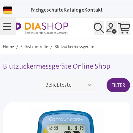
Direkt zum Inhalt
Fachgeschäfte
Kataloge
Kontakt
Home
/
Selbstkontrolle
/
Blutzuckermessgeräte
Blutzuckermessgeräte Online Shop
FILTER