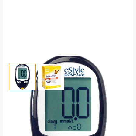
View larger image
View larger image
FreeStyle
FreeStyle Freedom Lite mg/dl -
Blutzuckermessgerät / Startset
PZN: 19399855 / Diashop.de Kat.-Nr.
116010
sofort verfügbar