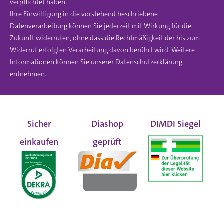
verpflichtet haben.
Ihre Einwilligung in die vorstehend beschriebene
Datenverarbeitung können Sie jederzeit mit Wirkung für die
Zukunft widerrufen, ohne dass die Rechtmäßigkeit der bis zum
Widerruf erfolgten Verarbeitung davon berührt wird. Weitere
Informationen können Sie unserer
Datenschutzerklärung
entnehmen.
Sicher
Diashop
DIMDI Siegel
einkaufen
geprüft