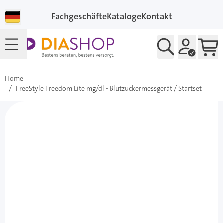
Direkt zum Inhalt
Fachgeschäfte
Kataloge
Kontakt
Home
/
FreeStyle Freedom Lite mg/dl - Blutzuckermessgerät / Startset