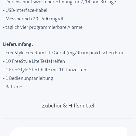
- Durchschnittswerteberechnung für 7, 14 und 30 Tage
- USB-Interface-Kabel
- Messbereich 20 - 500 mg/dl
- täglich vier programmierbare Alarme
Lieferumfang:
- FreeStyle Freedom Lite Gerät (mg/dl) im praktischen Etui
- 10 FreeStyle Lite Teststreifen
- 1 FreeStyle Stechhilfe mit 10 Lanzetten
- 1 Bedienungsanleitung
- Batterie
Zubehör & Hilfsmittel
Mit der Tabulatortaste können Sie durch die Elemente 
Clicken, um das Karussell zu überspringen
Clicken, um zur Karussell-Navigation zu gelangen