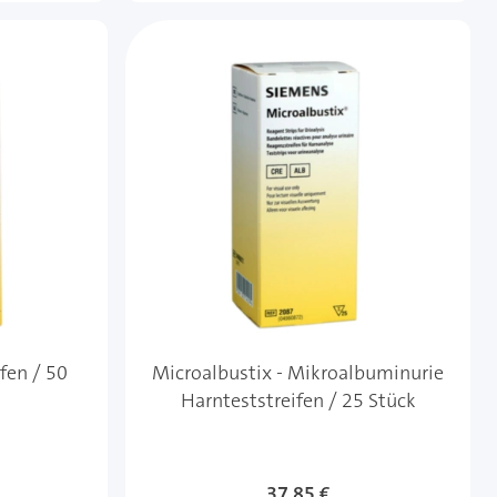
ifen / 50
Microalbustix - Mikroalbuminurie
Harnteststreifen / 25 Stück
37,85 €