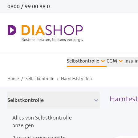
Direkt zum Inhalt
0800 / 99 00 88 0
Selbstkontrolle
CGM
Insuli
Home
/
Selbstkontrolle
/
Harnteststreifen
Harntest
Selbstkontrolle
Alles von Selbstkontrolle
anzeigen