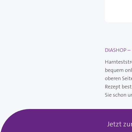
DIASHOP – I
Harnteststr
bequem onli
oberen Seit
Rezept best
Sie schon u
Jetzt z