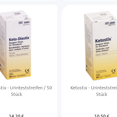
tix - Urinteststreifen / 50
Ketostix - Urinteststre
Stück
Stück
14,20 €
10,50 €