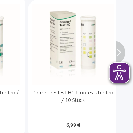
 das Karussell überspringen oder direkt zur Karussellnavi
treifen /
Combur 5 Test HC Urinteststreifen
Co
/ 10 Stück
6,99 €