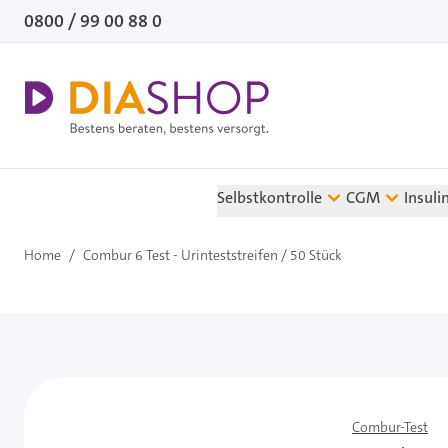
Direkt zum Inhalt
0800 / 99 00 88 0
Selbstkontrolle
CGM
Insuli
Home
/
Combur 6 Test - Urinteststreifen / 50 Stück
Combur-Test