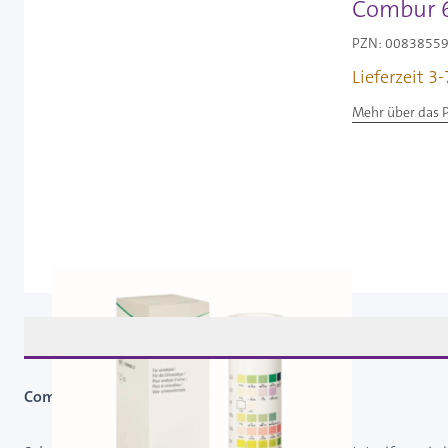
Combur 6 
PZN: 00838559 
Lieferzeit 3
Mehr über das 
Combur 6 Test® Urinteststreifen