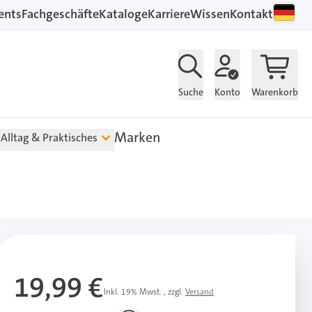
ents
Fachgeschäfte
Kataloge
Karriere
Wissen
Kontakt
Suche
Konto
Warenkorb
Marken
Alltag & Praktisches
19,99 €
Inkl. 19% Mwst.
,
zzgl.
Versand