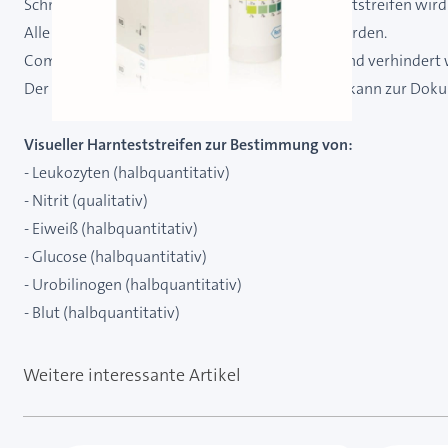
Schnelle und einfache Testdurchführung, der Teststreifen wird
Alle Testfelder können gleichzeitig abgelesen werden.
Combur-Test® wehrt Vitamin C zuverlässig ab und verhindert 
Der Befundabschnitt der Gebrauchsanweisung kann zur Doku
Visueller Harnteststreifen zur Bestimmung von:
- Leukozyten (halbquantitativ)
- Nitrit (qualitativ)
- Eiweiß (halbquantitativ)
- Glucose (halbquantitativ)
- Urobilinogen (halbquantitativ)
- Blut (halbquantitativ)
Weitere interessante Artikel