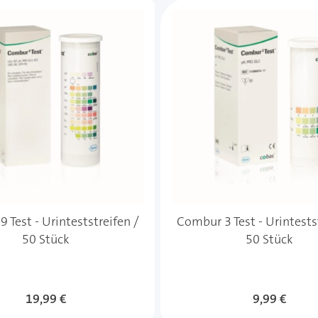
e des Karussells navigieren. Mit den Skip-Links können Sie
 Test - Urinteststreifen /
Combur 3 Test - Urintests
50 Stück
50 Stück
19,99 €
9,99 €