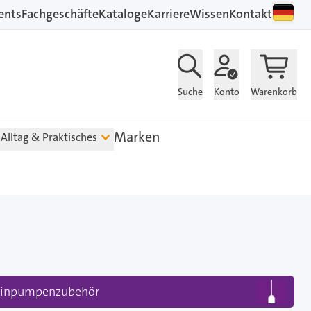
ents
Fachgeschäfte
Kataloge
Karriere
Wissen
Kontakt
Suche
Konto
Warenkorb
Marken
Alltag & Praktisches
linpumpenzubehör