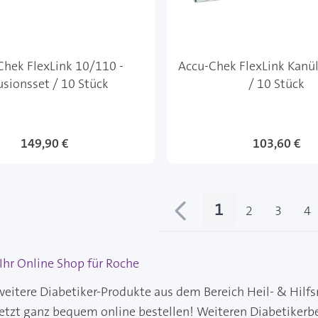
Chek FlexLink 10/110 -
Accu-Chek FlexLink Kanü
usionsset / 10 Stück
/ 10 Stück
149,90 €
103,60 €
1
2
3
4
Sie lesen gera
Seite
Seite
Se
hr Online Shop für Roche
eitere Diabetiker-Produkte aus dem Bereich Heil- & Hilfs
jetzt ganz bequem online bestellen! Weiteren Diabetikerb