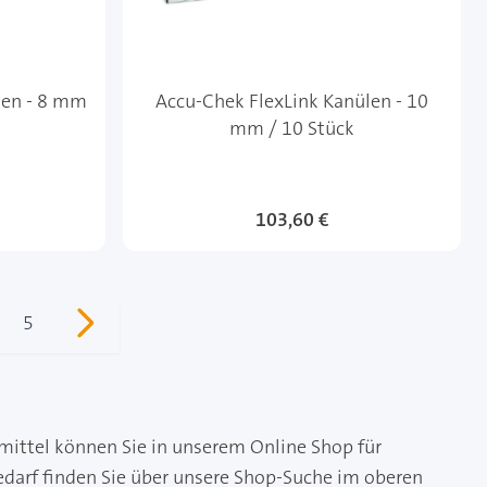
len - 8 mm
Accu-Chek FlexLink Kanülen - 10
mm / 10 Stück
103,60 €
5
de Seite
ite
Seite
mittel können Sie in unserem Online Shop für
edarf finden Sie über unsere Shop-Suche im oberen