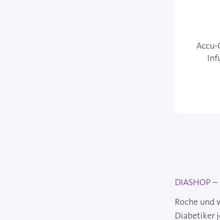
Accu-
Inf
DIASHOP – I
Roche und w
Diabetiker 