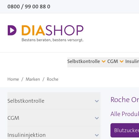
Direkt zum Inhalt
0800 / 99 00 88 0
Selbstkontrolle
CGM
Insuli
Home
/
Marken
/
Roche
Roche On
Selbstkontrolle
Alle Produ
CGM
Blutzuck
Insulininjektion