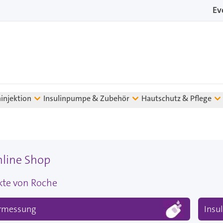
Ev
ninjektion
Insulinpumpe & Zubehör
Hautschutz & Pflege
line Shop
kte von Roche
ermessung
Insu