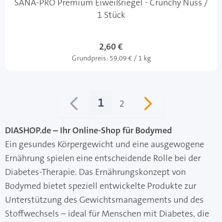
SANA-PRO Premium Eiweißriegel - Crunchy Nuss /
1 Stück
2,60 €
Grundpreis:
59,09 € / 1 kg
1
2
Sie lesen gerade Seite
Seite
DIASHOP.de – Ihr Online-Shop für Bodymed
Ein gesundes Körpergewicht und eine ausgewogene
Ernährung spielen eine entscheidende Rolle bei der
Diabetes-Therapie. Das Ernährungskonzept von
Bodymed bietet speziell entwickelte Produkte zur
Unterstützung des Gewichtsmanagements und des
Stoffwechsels – ideal für Menschen mit Diabetes, die