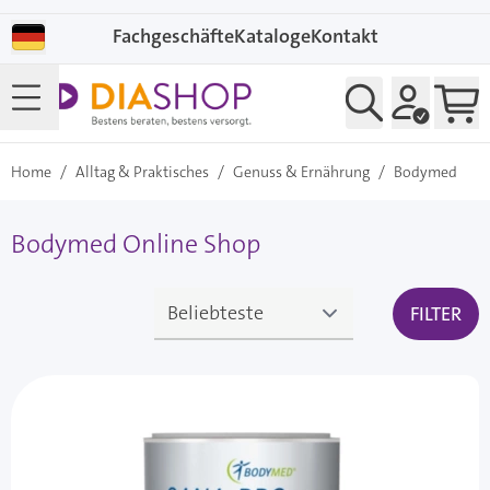
Direkt zum Inhalt
Fachgeschäfte
Kataloge
Kontakt
Home
/
Alltag & Praktisches
/
Genuss & Ernährung
/
Bodymed
Bodymed Online Shop
FILTER