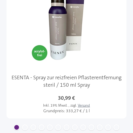
ESENTA - Spray zur reizfreien Pflasterentfernung
steril / 150 ml Spray
Sonderangebot
30,99 €
Inkl. 19% Mwst.
,
zzgl.
Versand
Grundpreis:
333,27 € / 1 l