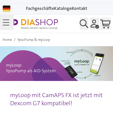
Direkt zum Inhalt
Fachgeschäfte
Kataloge
Kontakt
Home
/
YpsoPump & myLoop
myLoop mit CamAPS FX ist jetzt mit
Dexcom G7 kompatibel!