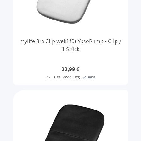
mylife Bra Clip weiß für YpsoPump - Clip /
1 Stück
22,99 €
Inkl. 19% Mwst.
,
zzgl.
Versand