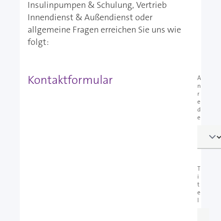
Insulinpumpen & Schulung, Vertrieb
Innendienst & Außendienst oder
allgemeine Fragen erreichen Sie uns wie
folgt:
Kontaktformular
A
n
r
e
d
e
T
i
t
e
l