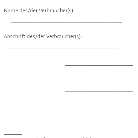
Name des/der Verbraucher(s):
____________________________________
Anschrift des/der Verbraucher(s):
____________________________________
______________________
______________
______________________
______________
__________________________________________
______