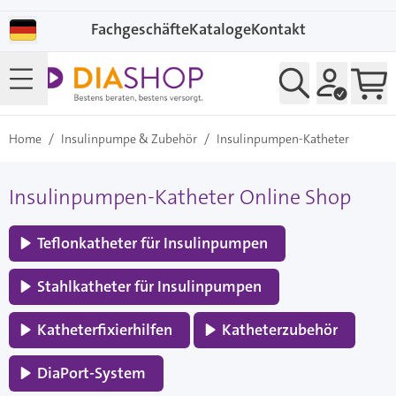
Direkt zum Inhalt
Fachgeschäfte
Kataloge
Kontakt
Home
/
Insulinpumpe & Zubehör
/
Insulinpumpen-Katheter
Insulinpumpen-Katheter Online Shop
Teflonkatheter für Insulinpumpen
Stahlkatheter für Insulinpumpen
Katheterfixierhilfen
Katheterzubehör
DiaPort-System