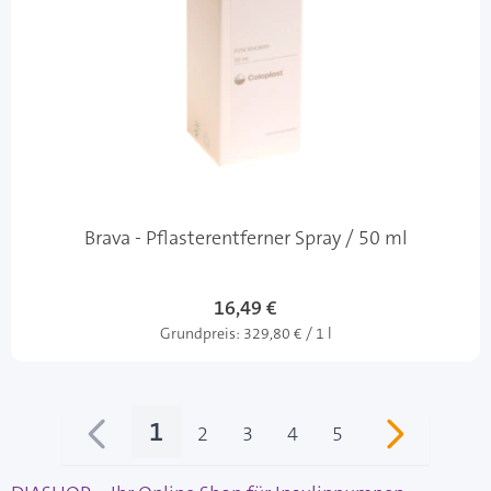
Brava - Pflasterentferner Spray / 50 ml
16,49 €
Grundpreis:
329,80 € / 1 l
1
2
3
4
5
Sie lesen gerade Seite
Seite
Seite
Seite
Seite