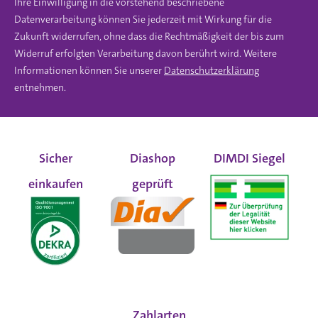
Ihre Einwilligung in die vorstehend beschriebene
Datenverarbeitung können Sie jederzeit mit Wirkung für die
Zukunft widerrufen, ohne dass die Rechtmäßigkeit der bis zum
Widerruf erfolgten Verarbeitung davon berührt wird. Weitere
Informationen können Sie unserer
Datenschutzerklärung
entnehmen.
Sicher
Diashop
DIMDI Siegel
einkaufen
geprüft
Zahlarten