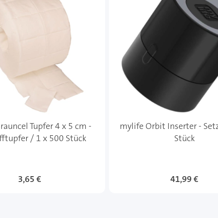
rauncel Tupfer 4 x 5 cm -
mylife Orbit Inserter - Setz
fftupfer / 1 x 500 Stück
Stück
3,65 €
41,99 €