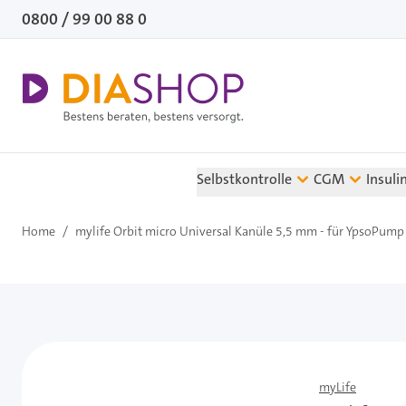
Direkt zum Inhalt
0800 / 99 00 88 0
Selbstkontrolle
CGM
Insuli
Home
/
mylife Orbit micro Universal Kanüle 5,5 mm - für YpsoPump -
myLife