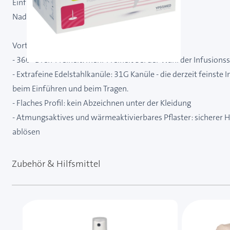
Einführwinkel: 90°
Nadellänge: 5,5 mm
Vorteile des mylife Orbit micro Infusionsset:
- 360° Dreh-Freiheit: mehr Freiheit bei der Wahl der Infusions
- Extrafeine Edelstahlkanüle: 31G Kanüle - die derzeit feinst
beim Einführen und beim Tragen.
- Flaches Profil: kein Abzeichnen unter der Kleidung
- Atmungsaktives und wärmeaktivierbares Pflaster: sicherer Hal
ablösen
Zubehör & Hilfsmittel
Mit der Tabulatortaste können Sie durch die Element
Clicken, um das Karussell zu überspringen