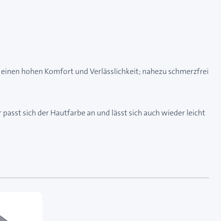
ür einen hohen Komfort und Verlässlichkeit; nahezu schmerzfrei
 passt sich der Hautfarbe an und lässt sich auch wieder leicht
 das Karussell überspringen oder direkt zur Karussellnavi