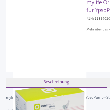
mylife Or
für YpsoP
PZN: 11869020 
Mehr über das 
Beschreibung
mylife Orbit micro Universal Kanüle 5,5 mm für YpsoPump - St