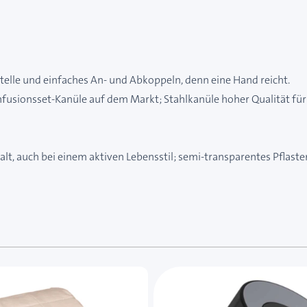
stelle und einfaches An- und Abkoppeln, denn eine Hand reicht.
e Infusionsset-Kanüle auf dem Markt; Stahlkanüle hoher Qualität f
t, auch bei einem aktiven Lebensstil; semi-transparentes Pflaster
e des Karussells navigieren. Mit den Skip-Links können Sie