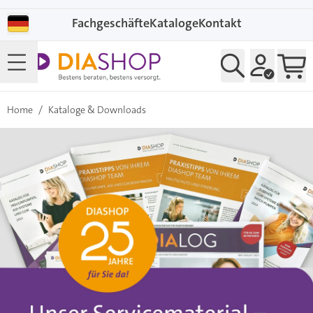
Direkt zum Inhalt
Fachgeschäfte
Kataloge
Kontakt
Home
/
Kataloge & Downloads