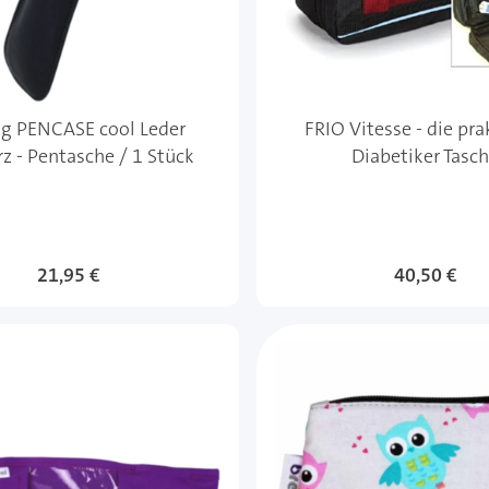
g PENCASE cool Leder
FRIO Vitesse - die pra
z - Pentasche / 1 Stück
Diabetiker Tasc
21,95 €
Sonderangebo
40,50 €