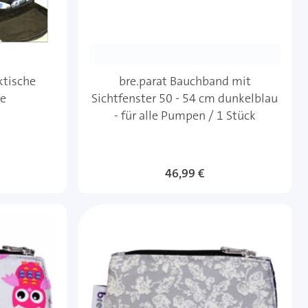
ktische
bre.parat Bauchband mit
he
Sichtfenster 50 - 54 cm dunkelblau
- für alle Pumpen / 1 Stück
t
46,99 €