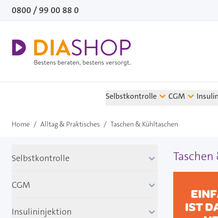
Direkt zum Inhalt
0800 / 99 00 88 0
Selbstkontrolle
CGM
Insuli
Home
/
Alltag & Praktisches
/
Taschen & Kühltaschen
Taschen 
Selbstkontrolle
CGM
Insulininjektion