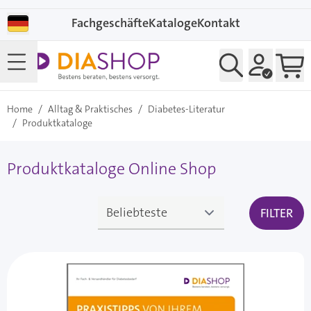
Direkt zum Inhalt
Fachgeschäfte
Kataloge
Kontakt
Home
/
Alltag & Praktisches
/
Diabetes-Literatur
/
Produktkataloge
Produktkataloge Online Shop
FILTER