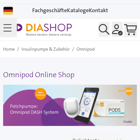
Direkt zum Inhalt
Fachgeschäfte
Kataloge
Kontakt
Home
/
Insulinpumpe & Zubehör
/
Omnipod
Omnipod Online Shop