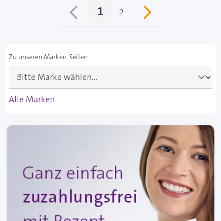
1
2
Sie lesen gerade Seite
Seite
Zu unseren Marken-Seiten
Alle Marken