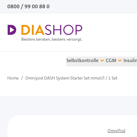
Direkt zum Inhalt
0800 / 99 00 88 0
Selbstkontrolle
CGM
Insuli
Home
/
Omnipod DASH System Starter Set mmol/l / 1 Set
OmniPod