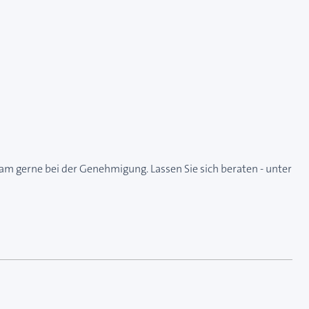
eam gerne bei der Genehmigung. Lassen Sie sich beraten - unter
 das Karussell überspringen oder direkt zur Karussellnavi