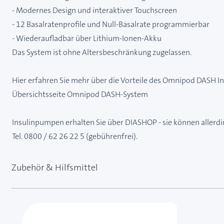
- Modernes Design und interaktiver Touchscreen
- 12 Basalratenprofile und Null-Basalrate programmierbar
- Wiederaufladbar über Lithium-Ionen-Akku
Das System ist ohne Altersbeschränkung zugelassen.
Hier erfahren Sie mehr über die Vorteile des Omnipod DASH 
Übersichtsseite Omnipod DASH-System
Insulinpumpen erhalten Sie über DIASHOP - sie können allerdin
Tel. 0800 / 62 26 22 5 (gebührenfrei).
Zubehör & Hilfsmittel
Mit der Tabulatortaste können Sie durch die Element
Clicken, um das Karussell zu überspringen