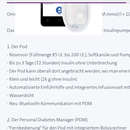
Omnipod DASH Insulin-Managementsystem PDM mmol/l + 10
Das Omnipod DASH-System für die schlauchlose Insulinpumpen
1. Der Pod
- Reservoir (Füllmenge 85 I.E. bis 200 I.E.), Softkanüle und Pu
- Bis zu 3 Tage (72 Stunden) Insulin ohne Unterbrechung
- Der Pod kann überall dort angebracht werden, wo man eine
- Klein und leicht (26 g ohne Insulin)
- Automatisierte Einführhilfe und integriertes Infusionsset mi
- Wasserdicht
- Neu: Bluetooth-Kommunikation mit PDM
2. Der Personal Diabetes Manager (PDM)
-"Fernbedienung" für den Pod mit integriertem Bolusrechner