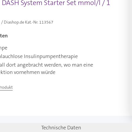
DASH System Starter Set mmol/l / 1
/ Diashop.de Kat.-Nr.
113567
ten
mpe
chlauchlose Insulinpumpentherapie
all dort angebracht werden, wo man eine
jektion vornehmen würde
Produkt
Technische Daten