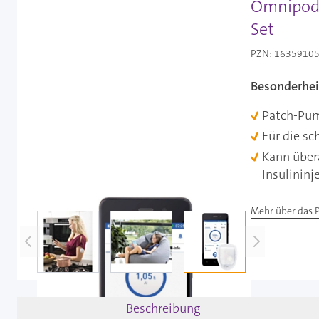
Omnipod 
Set
PZN: 16359105 
Besonderhei
Patch-Pu
Für die s
Kann über
Insulinin
Mehr über das 
View larger image
View larger image
View larger image
Beschreibung