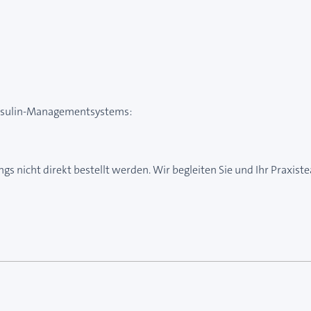
Insulin-Managementsystems:
gs nicht direkt bestellt werden. Wir begleiten Sie und Ihr Praxist
e des Karussells navigieren. Mit den Skip-Links können Sie