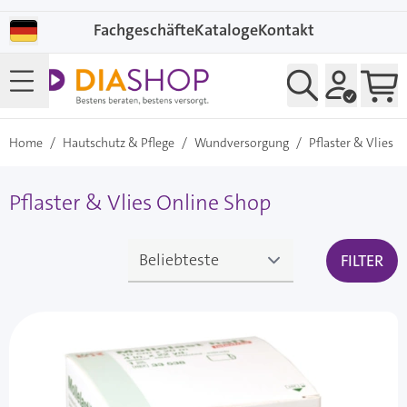
Direkt zum Inhalt
Fachgeschäfte
Kataloge
Kontakt
Home
/
Hautschutz & Pflege
/
Wundversorgung
/
Pflaster & Vlies
Pflaster & Vlies Online Shop
FILTER