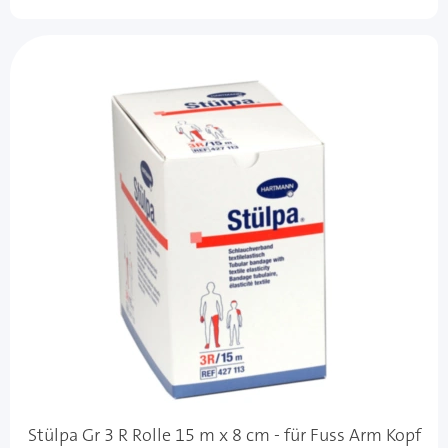
Stülpa Gr 3 R Rolle 15 m x 8 cm - für Fuss Arm Kopf