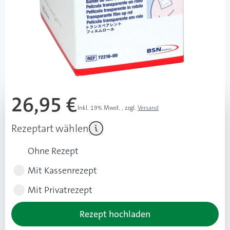
Baden und Duschen möglich
Wunde kann durch den transparenten Verband
beobachtet werden
Mehr über das Produkt
26,95 €
Inkl. 19% Mwst.
,
zzgl.
Versand
Rezeptart wählen
Ohne Rezept
Mit Kassenrezept
Mit Privatrezept
Rezept hochladen