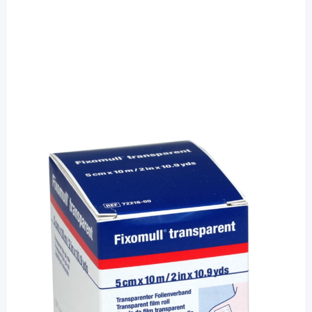
Fixomull
Fixomull transparent 5 cm x 10 m -
Polyurethan-Folie / 1 Rolle
PZN: 03643158 / Diashop.de Kat.-Nr.
110905
Lieferzeit 3-7 Werktage
Besonderheiten
wasser- und keimdichte Polyurethanfolie
wasserdampfdurchlässig